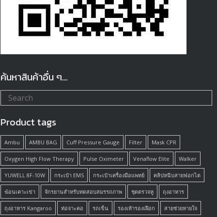
ค้นหาสินค้าอื่น ๆ…
Product tags
Ambu
AMBU BAG
Cuff Pressure Gauge
Filter
Mask CPR
Oxygen High Flow Therapy
Pulse Oximeter
Venaflow Elite
Walker
YUWELL 8F-10W
กระเป๋า EMS
กระเป๋าเครื่องมือแพทย์
คลิปหนีบสายฟอกไต
ฆ้อนเคาะเข่า
จักรยานสำหรับทดสอบสมรรถภาพ
ชุดตรวจหู
ถุงอาหาร
ถุงอาหาร Kangaroo
ท่อจาะคอ
รถเข็น
รองเท้ารองเฝือก
สายช่วยหายใจ