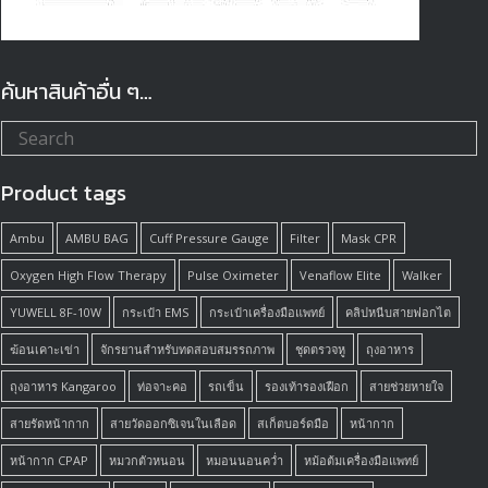
ค้นหาสินค้าอื่น ๆ…
Product tags
Ambu
AMBU BAG
Cuff Pressure Gauge
Filter
Mask CPR
Oxygen High Flow Therapy
Pulse Oximeter
Venaflow Elite
Walker
YUWELL 8F-10W
กระเป๋า EMS
กระเป๋าเครื่องมือแพทย์
คลิปหนีบสายฟอกไต
ฆ้อนเคาะเข่า
จักรยานสำหรับทดสอบสมรรถภาพ
ชุดตรวจหู
ถุงอาหาร
ถุงอาหาร Kangaroo
ท่อจาะคอ
รถเข็น
รองเท้ารองเฝือก
สายช่วยหายใจ
สายรัดหน้ากาก
สายวัดออกซิเจนในเลือด
สเก็ตบอร์ดมือ
หน้ากาก
หน้ากาก CPAP
หมวกตัวหนอน
หมอนนอนคว่ำ
หม้อต้มเครื่องมือแพทย์