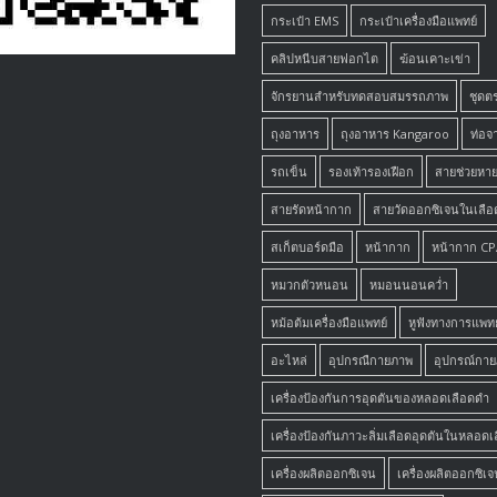
กระเป๋า EMS
กระเป๋าเครื่องมือแพทย์
คลิปหนีบสายฟอกไต
ฆ้อนเคาะเข่า
จักรยานสำหรับทดสอบสมรรถภาพ
ชุดต
ถุงอาหาร
ถุงอาหาร Kangaroo
ท่อจ
รถเข็น
รองเท้ารองเฝือก
สายช่วยหา
สายรัดหน้ากาก
สายวัดออกซิเจนในเลือ
สเก็ตบอร์ดมือ
หน้ากาก
หน้ากาก C
หมวกตัวหนอน
หมอนนอนคว่ำ
หม้อต้มเครื่องมือแพทย์
หูฟังทางการแพทย
อะไหล่
อุปกรณืกายภาพ
อุปกรณ์กา
เครื่องป้องกันการอุดตันของหลอดเลือดดำ
เครื่องป้องกันภาวะลิ่มเลือดอุดตันในหลอด
เครื่องผลิตออกซิเจน
เครื่องผลิตออกซิเจ