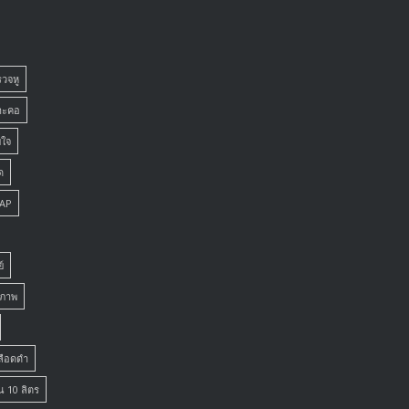
รวจหู
าะคอ
ยใจ
ด
PAP
์
ยภาพ
เลือดดำ
น 10 ลิตร