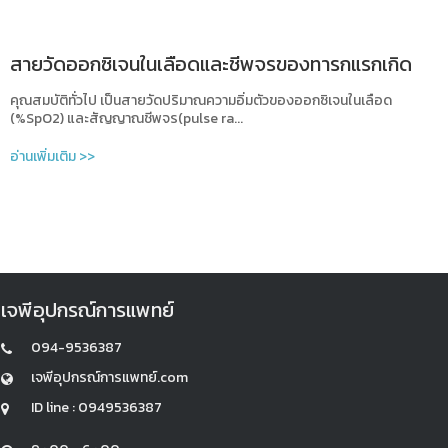
สายวัดออกซิเจนในเลือดและชีพจรของทารกแรกเกิด
คุณสมบัติทั่วไป เป็นสายวัดปริมาณความอิ่มตัวของออกซิเจนในเลือด
(%SpO2) และสัญญาณชีพจร(pulse ra...
อ่านเพิ่มเติม >>
เจพีอุปกรณ์การแพทย์
094-9536387
เจพีอุปกรณ์การแพทย์.com
ID line : 0949536387