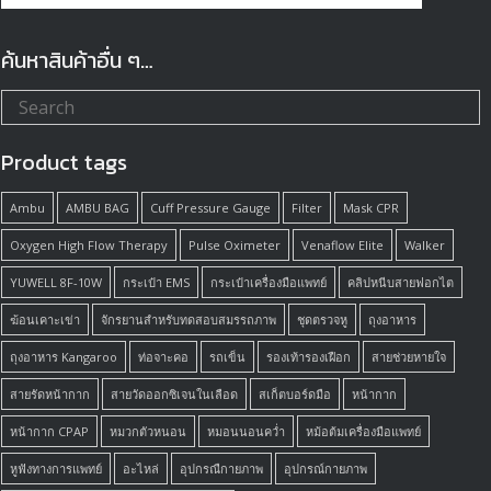
ค้นหาสินค้าอื่น ๆ…
Product tags
Ambu
AMBU BAG
Cuff Pressure Gauge
Filter
Mask CPR
Oxygen High Flow Therapy
Pulse Oximeter
Venaflow Elite
Walker
YUWELL 8F-10W
กระเป๋า EMS
กระเป๋าเครื่องมือแพทย์
คลิปหนีบสายฟอกไต
ฆ้อนเคาะเข่า
จักรยานสำหรับทดสอบสมรรถภาพ
ชุดตรวจหู
ถุงอาหาร
ถุงอาหาร Kangaroo
ท่อจาะคอ
รถเข็น
รองเท้ารองเฝือก
สายช่วยหายใจ
สายรัดหน้ากาก
สายวัดออกซิเจนในเลือด
สเก็ตบอร์ดมือ
หน้ากาก
หน้ากาก CPAP
หมวกตัวหนอน
หมอนนอนคว่ำ
หม้อต้มเครื่องมือแพทย์
หูฟังทางการแพทย์
อะไหล่
อุปกรณืกายภาพ
อุปกรณ์กายภาพ