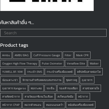
ค้นหาสินค้าอื่น ๆ…
Product tags
Ambu
AMBU BAG
Cuff Pressure Gauge
Filter
Mask CPR
Oxygen High Flow Therapy
Pulse Oximeter
Venaflow Elite
Walker
YUWELL 8F-10W
กระเป๋า EMS
กระเป๋าเครื่องมือแพทย์
คลิปหนีบสายฟอกไต
ฆ้อนเคาะเข่า
จักรยานสำหรับทดสอบสมรรถภาพ
ชุดตรวจหู
ถุงอาหาร
ถุงอาหาร Kangaroo
ท่อจาะคอ
รถเข็น
รองเท้ารองเฝือก
สายช่วยหายใจ
สายรัดหน้ากาก
สายวัดออกซิเจนในเลือด
สเก็ตบอร์ดมือ
หน้ากาก
หน้ากาก CPAP
หมวกตัวหนอน
หมอนนอนคว่ำ
หม้อต้มเครื่องมือแพทย์