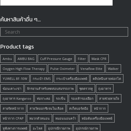
ค้นหาสินค้าอื่น ๆ…
Product tags
Ambu
AMBU BAG
Cuff Pressure Gauge
Filter
Mask CPR
Oxygen High Flow Therapy
Pulse Oximeter
Venaflow Elite
Walker
YUWELL 8F-10W
กระเป๋า EMS
กระเป๋าเครื่องมือแพทย์
คลิปหนีบสายฟอกไต
ฆ้อนเคาะเข่า
จักรยานสำหรับทดสอบสมรรถภาพ
ชุดตรวจหู
ถุงอาหาร
ถุงอาหาร Kangaroo
ท่อจาะคอ
รถเข็น
รองเท้ารองเฝือก
สายช่วยหายใจ
สายรัดหน้ากาก
สายวัดออกซิเจนในเลือด
สเก็ตบอร์ดมือ
หน้ากาก
หน้ากาก CPAP
หมวกตัวหนอน
หมอนนอนคว่ำ
หม้อต้มเครื่องมือแพทย์
หูฟังทางการแพทย์
อะไหล่
อุปกรณืกายภาพ
อุปกรณ์กายภาพ