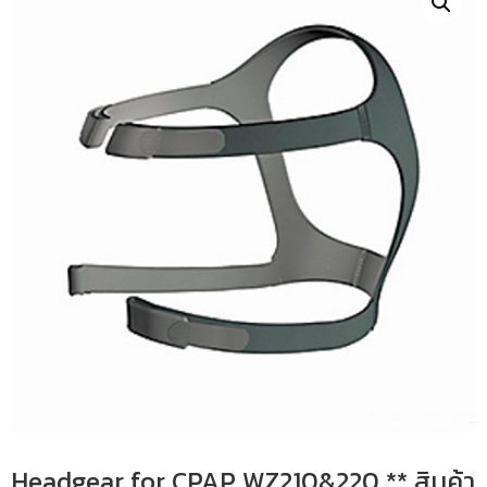
Headgear for CPAP WZ210&220 ** สินค้า