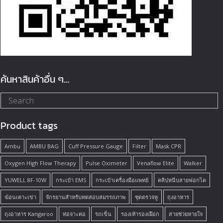
ค้นหาสินค้าอื่น ๆ…
Product tags
Ambu
AMBU BAG
Cuff Pressure Gauge
Filter
Mask CPR
Oxygen High Flow Therapy
Pulse Oximeter
Venaflow Elite
Walker
YUWELL 8F-10W
กระเป๋า EMS
กระเป๋าเครื่องมือแพทย์
คลิปหนีบสายฟอกไต
ฆ้อนเคาะเข่า
จักรยานสำหรับทดสอบสมรรถภาพ
ชุดตรวจหู
ถุงอาหาร
ถุงอาหาร Kangaroo
ท่อจาะคอ
รถเข็น
รองเท้ารองเฝือก
สายช่วยหายใจ