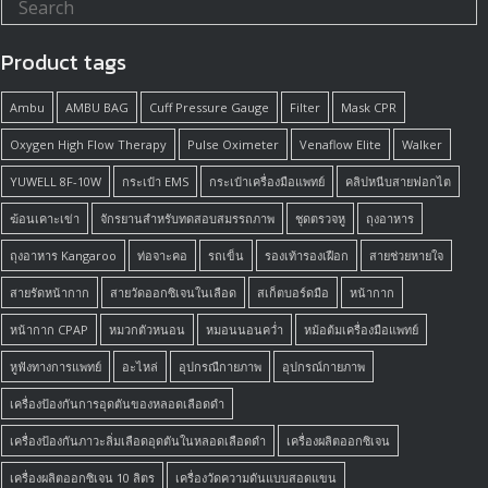
Product tags
Ambu
AMBU BAG
Cuff Pressure Gauge
Filter
Mask CPR
Oxygen High Flow Therapy
Pulse Oximeter
Venaflow Elite
Walker
YUWELL 8F-10W
กระเป๋า EMS
กระเป๋าเครื่องมือแพทย์
คลิปหนีบสายฟอกไต
ฆ้อนเคาะเข่า
จักรยานสำหรับทดสอบสมรรถภาพ
ชุดตรวจหู
ถุงอาหาร
ถุงอาหาร Kangaroo
ท่อจาะคอ
รถเข็น
รองเท้ารองเฝือก
สายช่วยหายใจ
สายรัดหน้ากาก
สายวัดออกซิเจนในเลือด
สเก็ตบอร์ดมือ
หน้ากาก
หน้ากาก CPAP
หมวกตัวหนอน
หมอนนอนคว่ำ
หม้อต้มเครื่องมือแพทย์
หูฟังทางการแพทย์
อะไหล่
อุปกรณืกายภาพ
อุปกรณ์กายภาพ
เครื่องป้องกันการอุดตันของหลอดเลือดดำ
เครื่องป้องกันภาวะลิ่มเลือดอุดตันในหลอดเลือดดำ
เครื่องผลิตออกซิเจน
เครื่องผลิตออกซิเจน 10 ลิตร
เครื่องวัดความดันแบบสอดแขน