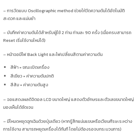
– การวัดแบบ Oscillographic method ช่วยให้วัดความดันได้อัตโนมัติ
สะดวก และแม่นยำ
– บันทึกค่าความดันได้สำหรับผู้ใช้ 2 ท่าน ท่านละ 90 ครั้ง (เมื่อครบสามารถ
Reset เริ่มใช้งานใหม่ได้)
– หน้าจอมีไฟ Back Light และไฟเปลี่ยนสีตามค่าความดัน
สีฟ้า = ขณะเปิดเครื่อง
สีเขียว = ค่าความดันปกติ
สีส้ม = ค่าความดันสูง
– จอแสดงผลดิจิตอล LCD ขนาดใหญ่ แสดงตัวอักษรและตัวเลขขนาดใหญ่
มองเห็นได้ชัดเจน
– มีโหมดหยุดฉุกเฉินด้วยปุ่มเดียว (หากรู้สึกแน่นแขนหรือเวียนศีรษะระหว่าง
การใช้งาน สามารถหยุดเครื่องได้ทันที โดยไม่ต้องรอจบกระบวนการ)