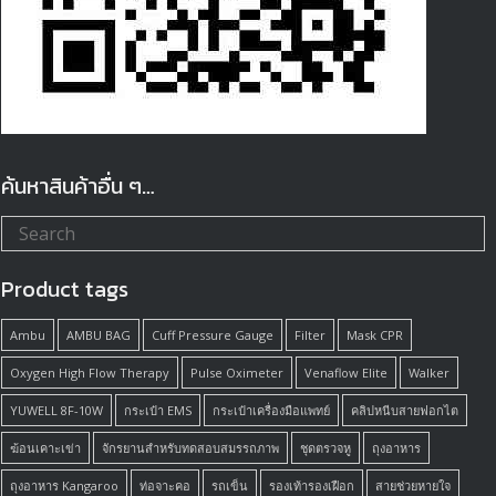
ค้นหาสินค้าอื่น ๆ…
Product tags
Ambu
AMBU BAG
Cuff Pressure Gauge
Filter
Mask CPR
Oxygen High Flow Therapy
Pulse Oximeter
Venaflow Elite
Walker
YUWELL 8F-10W
กระเป๋า EMS
กระเป๋าเครื่องมือแพทย์
คลิปหนีบสายฟอกไต
ฆ้อนเคาะเข่า
จักรยานสำหรับทดสอบสมรรถภาพ
ชุดตรวจหู
ถุงอาหาร
ถุงอาหาร Kangaroo
ท่อจาะคอ
รถเข็น
รองเท้ารองเฝือก
สายช่วยหายใจ