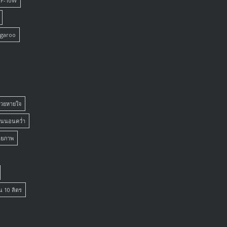
8F-10W
ngaroo
่วยหายใจ
นนอนคว่ำ
ายภาพ
น 10 ลิตร