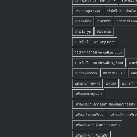
Syringe Driver MP 101 +
YUWELL 
กระบอกดูดเสมหะ
คลิปหนีบสายฟอกไต
ถุงตวงเลือด
ถุงอาหาร
ถุงอาหาร Ka
ถ่าน Laryn
ท่อจาะคอ
รองเท้าเฝือก Walking Boot
รองเท้าเฝือกลม Airwalker Boot
รองเท้าเฝือกลม Airwalking Boot
สายช
สายรัดหน้ากาก
หน้ากาก CPAP
หมอ
หูฟังทางการแพทย์
อะไหล่
อุปกรณ์ก
เครื่องขับธาตุเหล็ก
เครื่องป้องกันการอุดตันของหลอดเลือดดำ
เครื่องผลิตออกซิเจน
เครื่องผลิตออกซิเจ
เครื่องวัดความดันแบบสอดแขน
เครื่องวัดความดันโลหิต