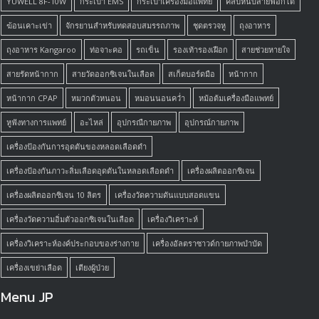
YUWELL 8F-10W
กระเป๋า EMS
กระเป๋าเครื่องมือแพทย์
คลิปหนีบสายฟอกไต
ฆ้อนเคาะเข่า
จักรยานสำหรับทดสอบสมรรถภาพ
ชุดตรวจหู
ถุงอาหาร
ถุงอาหาร Kangaroo
ท่อจาะคอ
รถเข็น
รองเท้ารองเฝือก
สายช่วยหายใจ
สายรัดหน้ากาก
สายวัดออกซิเจนในเลือด
สเก็ตบอร์ดมือ
หน้ากาก
หน้ากาก CPAP
หมวกตัวหนอน
หมอนนอนคว่ำ
หม้อต้มเครื่องมือแพทย์
หูฟังทางการแพทย์
อะไหล่
อุปกรณืกายภาพ
อุปกรณ์กายภาพ
เครื่องป้องกันการอุดตันของหลอดเลือดดำ
เครื่องป้องกันภาวะลิ่มเลือดอุดตันในหลอดเลือดดำ
เครื่องผลิตออกซิเจน
เครื่องผลิตออกซิเจน 10 ลิตร
เครื่องวัดความดันแบบสอดแขน
เครื่องวัดความอิ่มตัวออกซิเจนในเลือด
เครื่องวิเคราะห์
เครื่องวิเคราะห์องค์ประกอบของร่างกาย
เครื่องอัลตราซาวด์กายภาพบำบัด
เครื่องเขย่าเลือด
เตียงผู้ป่วย
Menu JP