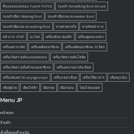
ที่นอนลมแบบลอน Yuwell YUYUE
รองเท้า Airwalking Boot Aircast
รองเท้าเฝือก Walking Boot
รองเท้าเฝือกลม Airwalker Boot
รองเท้าเฝือกลม Airwalking Boot
สายช่วยหายใจ
สายรัดหน้ากาก
หน้ากาก CPAP
อะไหล่
เครื่องขับธาตุเหล็ก
เครื่องดูดของเหลว
เครื่องตรวจ INR
เครื่องผลิตออกซิเจน
เครื่องผลิตออกซิเจน 10 ลิตร
เครื่องวัดความดันแบบสอดแขน
เครื่องวัดความดันโลหิต
เครื่องวัดความอิ่มตัวของออกซิเจน
เครื่องสแกนหาเส้นเลือด
เครื่องส่องตรวจ Laryngoscope
เครื่องเขย่าเลือด
เครื่องให้อาหาร
เตียงฉุกเฉิน
เตียงผู้ป่วย
เตียงไฟฟ้า
เฝือกลม
เฝือกอ่อน
โคมไฟอบแผล
Menu JP
หน้าแรก
ร้านค้า
สั่งซื้อและชำระเงิน