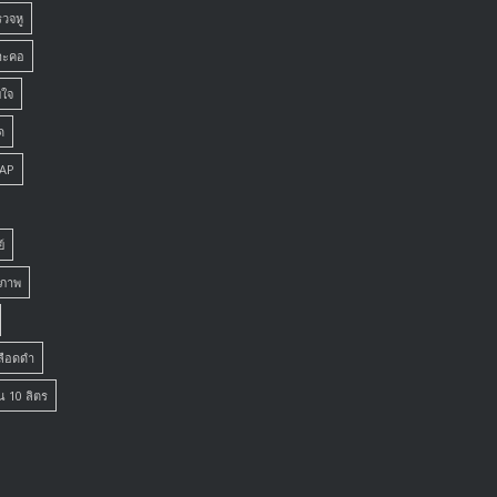
รวจหู
าะคอ
ยใจ
ด
PAP
์
ยภาพ
เลือดดำ
น 10 ลิตร