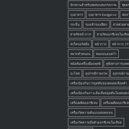
จักรยานสำหรับทดสอบสมรรถภาพ
ชุดต
ถุงอาหาร
ถุงอาหาร Kangaroo
ท่อจ
รถเข็น
รองเท้ารองเฝือก
สายช่วยหา
สายรัดหน้ากาก
สายวัดออกซิเจนในเลือ
สเก็ตบอร์ดมือ
หน้ากาก
หน้ากาก C
หมวกตัวหนอน
หมอนนอนคว่ำ
หม้อต้มเครื่องมือแพทย์
หูฟังทางการแพทย
อะไหล่
อุปกรณืกายภาพ
อุปกรณ์กา
เครื่องป้องกันการอุดตันของหลอดเลือดดำ
เครื่องป้องกันภาวะลิ่มเลือดอุดตันในหลอด
เครื่องผลิตออกซิเจน
เครื่องผลิตออกซิเจ
เครื่องวัดความดันแบบสอดแขน
เครื่องวัดความอิ่มตัวออกซิเจนในเลือด