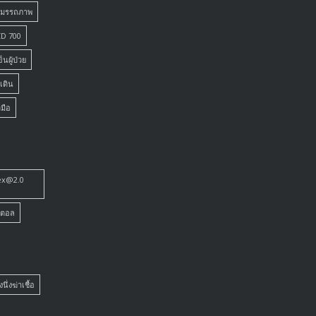
สมรรถภาพ
CD 700
็นผู้ป่วย
เดิน
มือ
lex@2.0
จิตอล
งนึ่งฆ่าเชื้อ