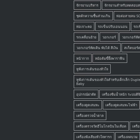
จักรยานบริหาร
จักรยานสำหรับทดสอบ
ชุดดักความชื้นส่วนเกิน
ท่อต่อสายลม S
ท่อเจาะคอ
รถเข็นปรับเอนนอน
รถเข
รถเคลื่อนย้าย
วอกเกอร์
วอกเกอร์หัด
วอกเกอร์หัดเดิน พับได้ สีเงิน
สเก็ตบอร์ด
หน้ากาก
หม้อต้มขี้ผึ้งพาราฟิน
หูฟังการเต้นของหัวใจ
หูฟังการเต้นของหัวใจสำหรับเด็กเล็ก Dup
Baby
อุปกรณ์ผ่าตัด
เครื่องชั่นน้ำหนัก ระบบดิ
เครื่องดูดเสมหะ
เครื่องดูดเสมหะไฟฟ้า
เครื่องตรวจน้ำตาล
เครื่องตรวจวัดฮีโมโกลบินในเลือด
เครื่อ
เครื่องฟังเสียงหัวใจทารก
เครื่องลดบวม