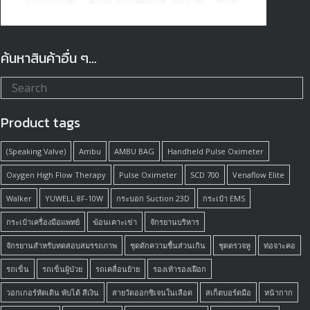
ค้นหาสินค้าอื่น ๆ…
Product tags
(Speaking Valve)
Ambu
AMBU BAG
Handheld Pulse Oximeter
Oxygen High Flow Therapy
Pulse Oximeter
SCD 700
Venaflow Elite
Walker
YUWELL 8F-10W
กระบอก Suction 23D
กระเป๋า EMS
กระเป๋าเครื่องมือแพทย์
ฆ้อนเคาะเข่า
จักรยานบริหาร
จักรยานสำหรับทดสอบสมรรถภาพ
ชุดดักความชื้นส่วนเกิน
ชุดตรวจหู
ท่อจาะคอ
รถเข็น
รถเข็นผู้ป่วย
รถเคลื่อนย้าย
รองเท้ารองเฝือก
วอกเกอร์หัดเดิน พับได้ สีเงิน
สายวัดออกซิเจนในเลือด
สเก็ตบอร์ดมือ
หน้ากาก