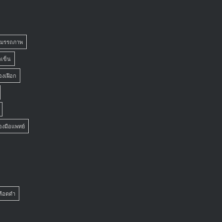
สมรรถภาพ
ถเข็น
องเฝือก
่องมือแพทย์
เลือดดำ