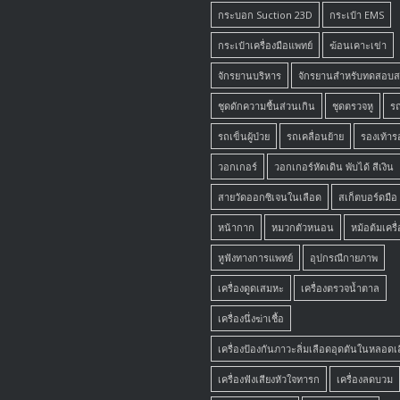
กระบอก Suction 23D
กระเป๋า EMS
กระเป๋าเครื่องมือแพทย์
ฆ้อนเคาะเข่า
จักรยานบริหาร
จักรยานสำหรับทดสอบ
ชุดดักความชื้นส่วนเกิน
ชุดตรวจหู
ร
รถเข็นผู้ป่วย
รถเคลื่อนย้าย
รองเท้าร
วอกเกอร์
วอกเกอร์หัดเดิน พับได้ สีเงิน
สายวัดออกซิเจนในเลือด
สเก็ตบอร์ดมือ
หน้ากาก
หมวกตัวหนอน
หม้อต้มเครื
หูฟังทางการแพทย์
อุปกรณืกายภาพ
เครื่องดูดเสมหะ
เครื่องตรวจน้ำตาล
เครื่องนึ่งฆ่าเชื้อ
เครื่องป้องกันภาวะลิ่มเลือดอุดตันในหลอด
เครื่องฟังเสียงหัวใจทารก
เครื่องลดบวม