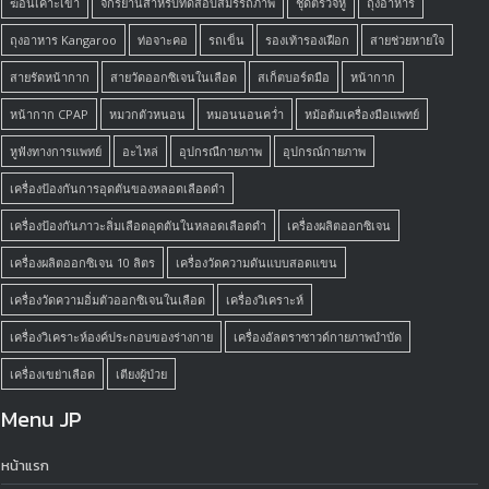
ฆ้อนเคาะเข่า
จักรยานสำหรับทดสอบสมรรถภาพ
ชุดตรวจหู
ถุงอาหาร
ถุงอาหาร Kangaroo
ท่อจาะคอ
รถเข็น
รองเท้ารองเฝือก
สายช่วยหายใจ
สายรัดหน้ากาก
สายวัดออกซิเจนในเลือด
สเก็ตบอร์ดมือ
หน้ากาก
หน้ากาก CPAP
หมวกตัวหนอน
หมอนนอนคว่ำ
หม้อต้มเครื่องมือแพทย์
หูฟังทางการแพทย์
อะไหล่
อุปกรณืกายภาพ
อุปกรณ์กายภาพ
เครื่องป้องกันการอุดตันของหลอดเลือดดำ
เครื่องป้องกันภาวะลิ่มเลือดอุดตันในหลอดเลือดดำ
เครื่องผลิตออกซิเจน
เครื่องผลิตออกซิเจน 10 ลิตร
เครื่องวัดความดันแบบสอดแขน
เครื่องวัดความอิ่มตัวออกซิเจนในเลือด
เครื่องวิเคราะห์
เครื่องวิเคราะห์องค์ประกอบของร่างกาย
เครื่องอัลตราซาวด์กายภาพบำบัด
เครื่องเขย่าเลือด
เตียงผู้ป่วย
Menu JP
หน้าแรก