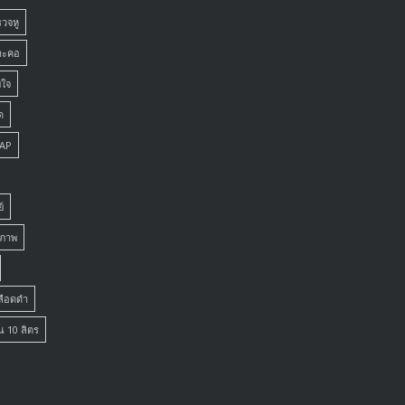
รวจหู
าะคอ
ยใจ
ด
PAP
์
ยภาพ
เลือดดำ
น 10 ลิตร