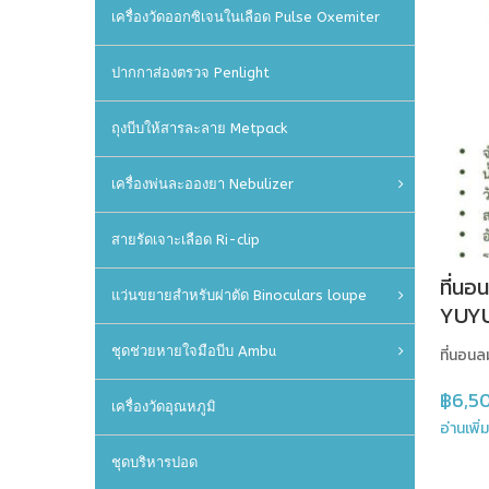
เครื่องวัดออกซิเจนในเลือด Pulse Oxemiter
ปากกาส่องตรวจ Penlight
ถุงบีบให้สารละลาย Metpack
เครื่องพ่นละอองยา Nebulizer
สายรัดเจาะเลือด Ri-clip
ที่น
แว่นขยายสำหรับผ่าตัด Binoculars loupe
YUY
ชุดช่วยหายใจมือบีบ Ambu
ที่นอน
฿
6,5
เครื่องวัดอุณหภูมิ
อ่านเพิ่
ชุดบริหารปอด