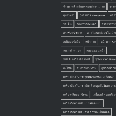
จักรยานสำหรับทดสอบสมรรถภาพ
ชุดต
ถุงอาหาร
ถุงอาหาร Kangaroo
ท่อจ
รถเข็น
รองเท้ารองเฝือก
สายช่วยหา
สายรัดหน้ากาก
สายวัดออกซิเจนในเลือ
สเก็ตบอร์ดมือ
หน้ากาก
หน้ากาก C
หมวกตัวหนอน
หมอนนอนคว่ำ
หม้อต้มเครื่องมือแพทย์
หูฟังทางการแพทย
อะไหล่
อุปกรณืกายภาพ
อุปกรณ์กา
เครื่องป้องกันการอุดตันของหลอดเลือดดำ
เครื่องป้องกันภาวะลิ่มเลือดอุดตันในหลอด
เครื่องผลิตออกซิเจน
เครื่องผลิตออกซิเจ
เครื่องวัดความดันแบบสอดแขน
เครื่องวัดความอิ่มตัวออกซิเจนในเลือด