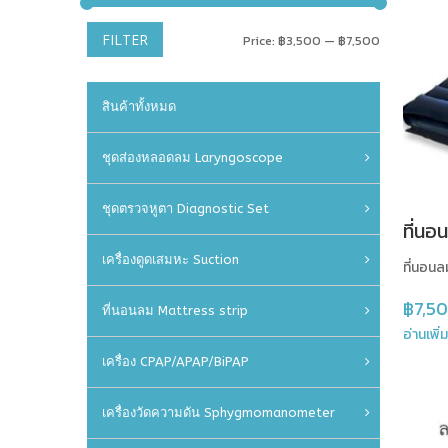
Min
Max
FILTER
Price:
฿3,500
—
฿7,500
price
price
สินค้าทั้งหมด
ชุดส่องหลอดลม Laryngoscope
ชุดตรวจหูตา Diagnostic Set
ที่น
เครื่องดูดเสมหะ Suction
ที่นอนล
฿
7,5
ที่นอนลม Mattress strip
อ่านเพิ่
เครื่อง CPAP/APAP/BiPAP
เครื่องวัดความดัน Sphygmomanometer