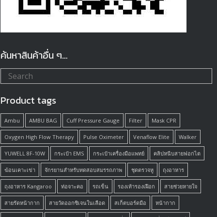
ค้นหาสินค้าอื่น ๆ…
Product tags
Ambu
AMBU BAG
Cuff Pressure Gauge
Filter
Mask CPR
Oxygen High Flow Therapy
Pulse Oximeter
Venaflow Elite
Walker
YUWELL 8F-10W
กระเป๋า EMS
กระเป๋าเครื่องมือแพทย์
คลิปหนีบสายฟอกไต
ฆ้อนเคาะเข่า
จักรยานสำหรับทดสอบสมรรถภาพ
ชุดตรวจหู
ถุงอาหาร
ถุงอาหาร Kangaroo
ท่อจาะคอ
รถเข็น
รองเท้ารองเฝือก
สายช่วยหายใจ
สายรัดหน้ากาก
สายวัดออกซิเจนในเลือด
สเก็ตบอร์ดมือ
หน้ากาก